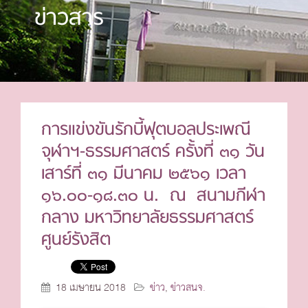
ข่าวสาร
การแข่งขันรักบี้ฟุตบอลประเพณี
จุฬาฯ-ธรรมศาสตร์ ครั้งที่ ๓๑ วัน
เสาร์ที่ ๓๑ มีนาคม ๒๕๖๑ เวลา
๑๖.๐๐-๑๘.๓๐ น. ณ สนามกีฬา
กลาง มหาวิทยาลัยธรรมศาสตร์
ศูนย์รังสิต
18 เมษายน 2018
ข่าว
,
ข่าวสนจ.