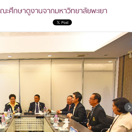
บคณะศึกษาดูงานจากมหาวิทยาลัยพะเยา