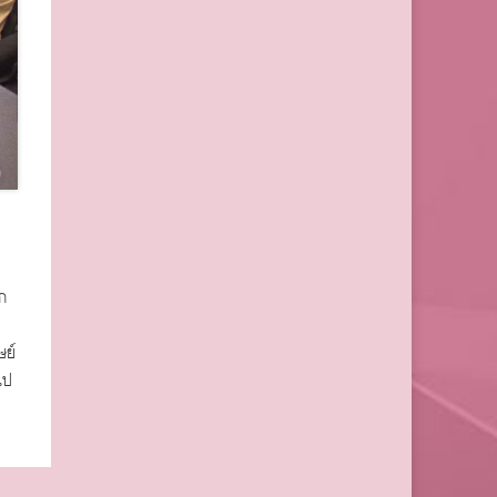
ก
ษย์
ไป