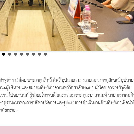
าจุฬาฯ นำโดย นายวาสุกรี กล้าไพรี อุปนายก นางสายสม วงศาสุลักษณ์ อุปนาย
คณะผู้บริหาร และสมาคมศิษย์เก่าจากมหาวิทยาลัยพะเยา นำโดย อาจารย์วุฒิชัย
รุวรรณ โปษยานนท์ ผู้ช่วยอธิการบดี และดร.สมชาย กุละปาลานนท์ นายกสมาคมศิ
ศึกษาดูงานแนวทางการบริหารจัดการและรูปแบบการดำเนินงานด้านศิษย์เก่าเพื่อนำ
ยาลัยพะเยา