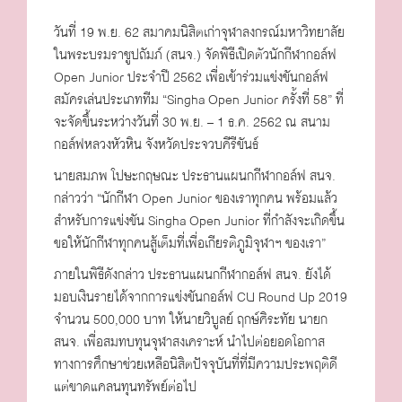
วันที่ 19 พ.ย. 62 สมาคมนิสิตเก่าจุฬาลงกรณ์มหาวิทยาลัย
ในพระบรมราชูปถัมภ์ (สนจ.) จัดพิธีเปิดตัวนักกีฬากอล์ฟ
Open Junior ประจำปี 2562 เพื่อเข้าร่วมแข่งขันกอล์ฟ
สมัครเล่นประเภททีม “Singha Open Junior ครั้งที่ 58” ที่
จะจัดขึ้นระหว่างวันที่ 30 พ.ย. – 1 ธ.ค. 2562 ณ สนาม
กอล์ฟหลวงหัวหิน จังหวัดประจวบคีรีขันธ์
นายสมภพ โปษะกฤษณะ ประธานแผนกกีฬากอล์ฟ สนจ.
กล่าวว่า “นักกีฬา Open Junior ของเราทุกคน พร้อมแล้ว
สำหรับการแข่งขัน Singha Open Junior ที่กำลังจะเกิดขึ้น
ขอให้นักกีฬาทุกคนสู้เต็มที่เพื่อเกียรติภูมิจุฬาฯ ของเรา”
ภายในพิธีดังกล่าว ประธานแผนกกีฬากอล์ฟ สนจ. ยังได้
มอบเงินรายได้จากการแข่งขันกอล์ฟ CU Round Up 2019
จำนวน 500,000 บาท ให้นายวิบูลย์ ฤกษ์ศิระทัย นายก
สนจ. เพื่อสมทบทุนจุฬาสงเคราะห์ นำไปต่อยอดโอกาส
ทางการศึกษาช่วยเหลือนิสิตปัจจุบันที่ที่มีความประพฤติดี
แต่ขาดแคลนทุนทรัพย์ต่อไป