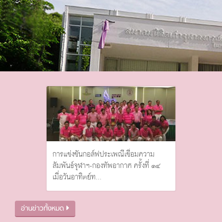
การแข่งขันกอล์ฟประเพณีเชื่อมความ
สัมพันธ์จุฬาฯ-กองทัพอากาศ ครั้งที่ ๑๔
เมื่อวันอาทิตย์ท...
อ่านข่าวทั้งหมด